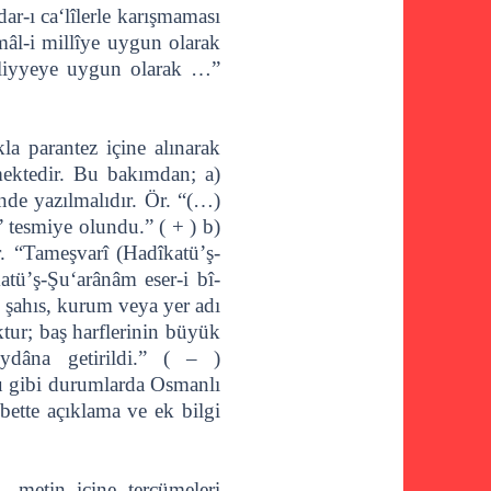
ar-ı ca‘lîlerle karışmaması
Âmâl-i millîye uygun olarak
illiyyeye uygun olarak …”
a parantez içine alınarak
mektedir. Bu bakımdan; a)
nde yazılmalıdır. Ör. “(…)
” tesmiye olundu.” ( + ) b)
r. “Tameşvarî (Hadîkatü’ş-
tü’ş-Şu‘arânâm eser-i bî-
 şahıs, kurum veya yer adı
ktur; baş harflerinin büyük
eydâna getirildi.” ( – )
bu gibi durumlarda Osmanlı
bette açıklama ve ek bilgi
, metin içine tercümeleri