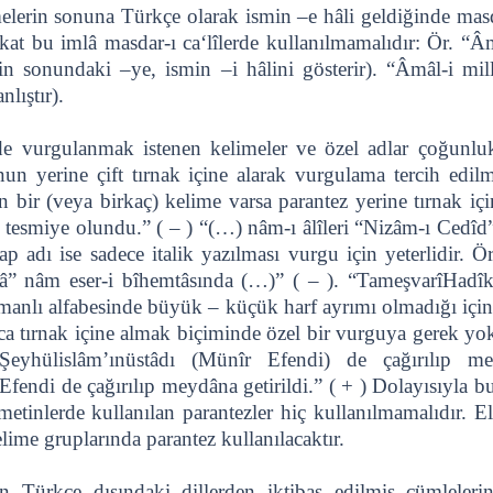
imelerin sonuna Türkçe olarak ismin –e hâli geldiğinde masd
fakat bu imlâ masdar-ı ca‘lîlerde kullanılmamalıdır: Ör. “
in sonundaki –ye, ismin –i hâlini gösterir). “Âmâl-i m
lıştır).
e vurgulanmak istenen kelimeler ve özel adlar çoğunlukl
n yerine çift tırnak içine alarak vurgulama tercih edil
bir (veya birkaç) kelime varsa parantez yerine tırnak içi
) tesmiye olundu.” ( – ) “(…) nâm-ı âlîleri “Nizâm-ı Cedîd
p adı ise sadece italik yazılması vurgu için yeterlidir. Ö
râ” nâm eser-i bîhemtâsında (…)” ( – ). “TameşvarîHadîka
manlı alfabesinde büyük – küçük harf ayrımı olmadığı için
ıca tırnak içine almak biçiminde özel bir vurguya gerek yo
 “Şeyhülislâm’ınüstâdı (Münîr Efendi) de çağırılıp m
fendi de çağırılıp meydâna getirildi.” ( + ) Dolayısıyla 
etinlerde kullanılan parantezler hiç kullanılmamalıdır. El
ime gruplarında parantez kullanılacaktır.
 Türkçe dışındaki dillerden iktibas edilmiş cümlelerin