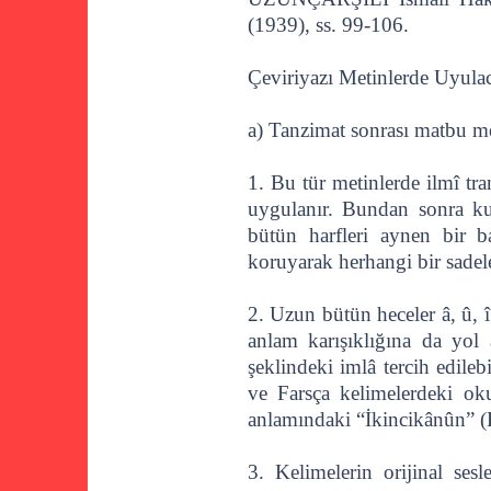
(1939), ss. 99-106.
Çeviriyazı Metinlerde Uyulac
a) Tanzimat sonrası matbu me
1. Bu tür metinlerde ilmî tra
uygulanır. Bundan sonra kul
bütün harfleri aynen bir b
koruyarak herhangi bir sade
2. Uzun bütün heceler â, û, 
anlam karışıklığına da yol
şeklindeki imlâ tercih edile
ve Farsça kelimelerdeki ok
anlamındaki “İkincikânûn” (
3. Kelimelerin orijinal sesl