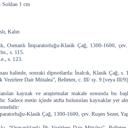
- Soldan 1 cm
slı, Kalın
lcık, Osmanlı İmparatorluğu-Klasik Çağ, 1300-1600, çev
bs., s. 115.
.e., s. 123.
lması halinde, sonraki dipnotlarda: İnalcık, Klasik Çağ, s
 Vezirlere Dair Mütalea”, Belleten, c. III/ sy. 9 [veya III/9]
anılan kaynak ve araştırmalar makale sonunda bu başlık
r. Sadece metin içinde atıfta bulunulan kaynaklar yer alm
nmelidir:
ratorluğu-Klasik Çağ, 1300-1600, çev. Ruşen Sezer, Yapı 
“Osmanlılarda İlk Vezirlere Dair Mütalea”, Belleten, c