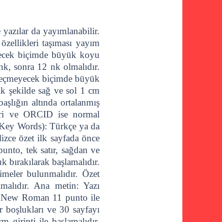
 yazılar da yayımlanabilir.
özellikleri taşıması yayım
eyecek biçimde büyük koyu
 nk, sonra 12 nk olmalıdır.
ü geçmeyecek biçimde büyük
ak şekilde sağ ve sol 1 cm
başlığın altında ortalanmış
leri ve ORCID ise normal
r (Key Words): Türkçe ya da
izce özet ilk sayfada önce
punto, tek satır, sağdan ve
k bırakılarak başlamalıdır.
imeler bulunmalıdır. Özet
malıdır. Ana metin: Yazı
es New Roman 11 punto ile
r boşlukları ve 30 sayfayı
 girinti ile başlamalıdır.