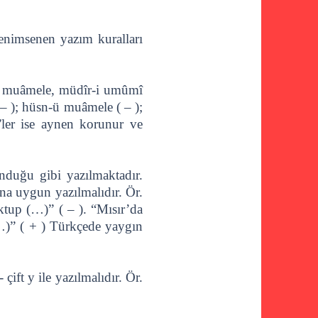
nimsenen yazım kuralları
sn-i muâmele, müdîr-i umûmî
 – ); hüsn-ü muâmele ( – );
ler ise aynen korunur ve
unduğu gibi yazılmaktadır.
ına uygun yazılmalıdır. Ör.
tup (…)” ( – ). “Mısır’da
…)” ( + ) Türkçede yaygın
çift y ile yazılmalıdır. Ör.