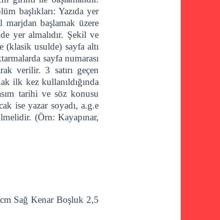
üm başlıkları: Yazıda yer
ol marjdan başlamak üzere
nde yer almalıdır. Şekil ve
 (klasik usulde) sayfa altı
ktarmalarda sayfa numarası
ak verilir. 3 satırı geçen
nak ilk kez kullanıldığında
basım tarihi ve söz konusu
cak ise yazar soyadı, a.g.e
ülmelidir. (Örn: Kayapınar,
 cm Sağ Kenar Boşluk 2,5