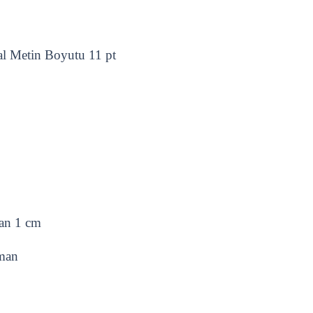
al Metin Boyutu 11 pt
dan 1 cm
man