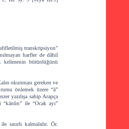
fifletilmiş transkripsiyon”
nılmayan harfler de dâhil
ok kelimenin bütünlüğünü
… Kalın okunması gereken ve
durumu önlemek üzere “ā”
nzer yazılışa sahip Arapça
ki “kānûn” ile “Ocak ayı”
le sınırlı kalmalıdır. Ör.