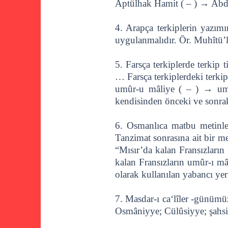
Aptülhak Hamit ( – ) → Abd
4. Arapça terkiplerin yazı
uygulanmalıdır. Ör. Muhîtü
5. Farsça terkiplerde terkip 
… Farsça terkiplerdeki terki
umûr-u mâliye ( – ) → umû
kendisinden önceki ve sonraki
6. Osmanlıca matbu metinler
Tanzimat sonrasına ait bir me
“Mısır’da kalan Fransızları
kalan Fransızların umûr-ı m
olarak kullanılan yabancı yer 
7. Masdar-ı ca‘lîler -günümüz 
Osmâniyye; Cülûsiyye; şahsi