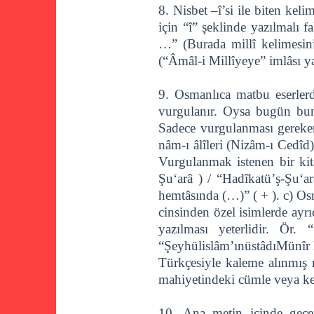
8. Nisbet –î’si ile biten kel
için “î” şeklinde yazılmalı 
…” (Burada millî kelimesin
(“Âmâl-i Millîyeye” imlâsı yan
9. Osmanlıca matbu eserlerd
vurgulanır. Oysa bugün bunu
Sadece vurgulanması gereken 
nâm-ı âlîleri (Nizâm-ı Cedîd
Vurgulanmak istenen bir kita
Şu‘arâ ) / “Hadîkatü’ş-Şu‘a
hemtâsında (…)” ( + ). c) Os
cinsinden özel isimlerde ayr
yazılması yeterlidir. Ör.
“Şeyhülislâm’ınüstâdıMünîr E
Türkçesiyle kaleme alınmış m
mahiyetindeki cümle veya kel
10. Ana metin içinde geçen