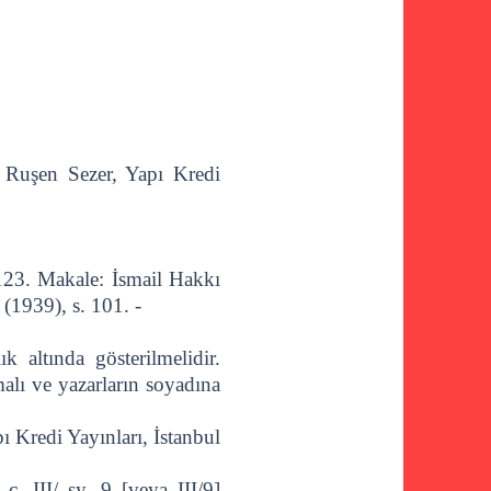
. Ruşen Sezer, Yapı Kredi
. 123. Makale: İsmail Hakkı
 (1939), s. 101. -
 altında gösterilmelidir.
alı ve yazarların soyadına
Kredi Yayınları, İstanbul
. III/ sy. 9 [veya III/9]