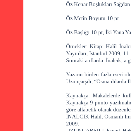
Öz Kenar Boşlukları Sağdan
Öz Metin Boyutu 10 pt
Öz Başlığı 10 pt, İki Yana Ya
Örnekler: Kitap: Halil İna
Yayınları, İstanbul 2009, 11. 
Sonraki atıflarda: İnalcık, a.g
Yazarın birden fazla eseri o
Uzunçarşılı, “Osmanlılarda İlk
Kaynakça: Makalelerde kull
Kaynakça 9 punto yazılmalıdı
göre alfabetik olarak düzenle
İNALCIK Halil, Osmanlı İmpa
2009.
UZUNÇARŞILI İsmail Hakkı, 