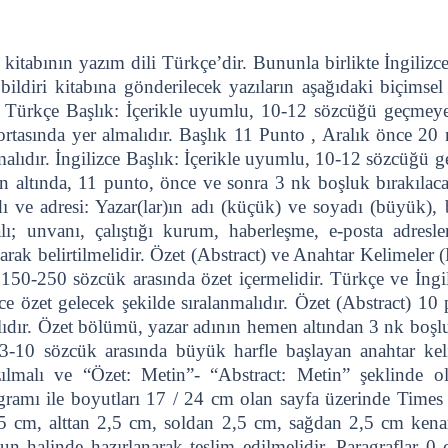
 kitabının yazım dili Türkçe’dir. Bununla birlikte İngilizce
ildiri kitabına gönderilecek yazıların aşağıdaki biçimsel 
ur. Türkçe Başlık: İçerikle uyumlu, 10-12 sözcüğü geçm
 ortasında yer almalıdır. Başlık 11 Punto , Aralık önce 20
malıdır. İngilizce Başlık: İçerikle uyumlu, 10-12 sözcüğ
n altında, 11 punto, önce ve sonra 3 nk boşluk bırakılac
dı ve adresi: Yazar(lar)ın adı (küçük) ve soyadı (büyük), 
lı; unvanı, çalıştığı kurum, haberleşme, e-posta adres
larak belirtilmelidir. Özet (Abstract) ve Anahtar Kelimele
 150-250 sözcük arasında özet içermelidir. Türkçe ve İngil
e özet gelecek şekilde sıralanmalıdır. Özet (Abstract) 10 
lıdır. Özet bölümü, yazar adının hemen altından 3 nk boşlu
 3-10 sözcük arasında büyük harfle başlayan anahtar kel
lmalı ve “Özet: Metin”- “Abstract: Metin” şeklinde ol
gramı ile boyutları 17 / 24 cm olan sayfa üzerinde Tim
 2,5 cm, alttan 2,5 cm, soldan 2,5 cm, sağdan 2,5 cm kena
 halinde hazırlanarak teslim edilmelidir. Paragraflar 0 cm