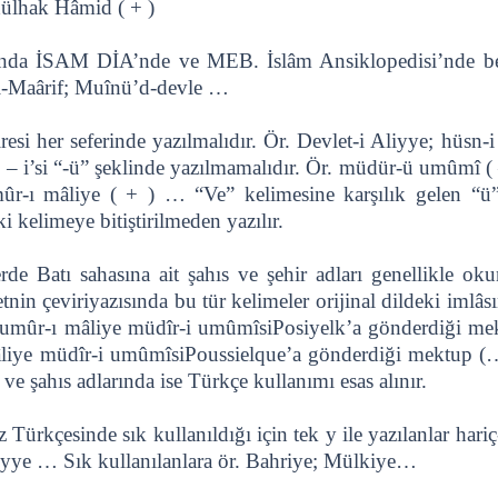
ülhak Hâmid ( + )
mında İSAM DİA’nde ve MEB. İslâm Ansiklopedisi’nde be
’l-Maârif; Muînü’d-devle …
tiresi her seferinde yazılmalıdır. Ör. Devlet-i Aliyye; hü
p – i’si “-ü” şeklinde yazılmamalıdır. Ör. müdür-ü umûmî (
r-ı mâliye ( + ) … “Ve” kelimesine karşılık gelen “ü”
 kelimeye bitiştirilmeden yazılır.
de Batı sahasına ait şahıs ve şehir adları genellikle ok
tnin çeviriyazısında bu tür kelimeler orijinal dildeki imlâs
n umûr-ı mâliye müdîr-i umûmîsiPosiyelk’a gönderdiği mek
âliye müdîr-i umûmîsiPoussielque’a gönderdiği mektup (
ve şahıs adlarında ise Türkçe kullanımı esas alınır.
Türkçesinde sık kullanıldığı için tek y ile yazılanlar hariç- 
yye … Sık kullanılanlara ör. Bahriye; Mülkiye…