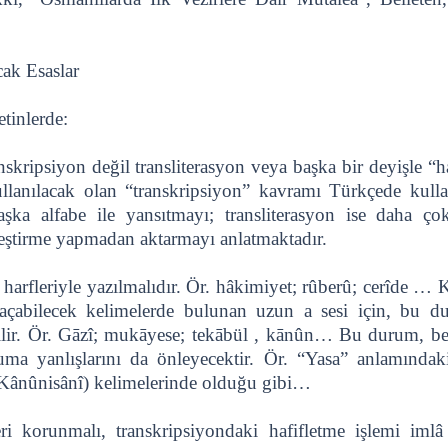
ak Esaslar
tinlerde:
nskripsiyon değil transliterasyon veya başka bir deyişle “ha
lanılacak olan “transkripsiyon” kavramı Türkçede kulla
aşka alfabe ile yansıtmayı; transliterasyon ise daha ç
leştirme yapmadan aktarmayı anlatmaktadır.
î harfleriyle yazılmalıdır. Ör. hâkimiyet; rûberû; cerîde 
 açabilecek kelimelerde bulunan uzun a sesi için, bu 
bilir. Ör. Gāzî; mukāyese; tekābül , kānûn… Bu durum, be
uma yanlışlarını da önleyecektir. Ör. “Yasa” anlamında
Kânûnisânî) kelimelerinde olduğu gibi…
eri korunmalı, transkripsiyondaki hafifletme işlemi imlâ i