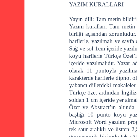
YAZIM KURALLARI
Yayın dili: Tam metin bildiri
Yazım kuralları: Tam metin b
birliği açısından zorunlud
harflerle, yazılmalı ve sayfa
Sağ ve sol 1cm içeride yazıl
koyu harflerle Türkçe Özet’i
içeride yazılmalıdır. Yazar a
olarak 11 puntoyla yazılma
karakterde harflerle dipnot o
yabancı dillerdeki makaleler
Türkçe özet ardından İngilizc
soldan 1 cm içeride yer alma
Özet ve Abstract’ın altında
başlığı 10 punto koyu yazı
Microsoft Word yazılım pro
tek satır aralıklı ve üstten
geçmeyecek biçimde tek sütun