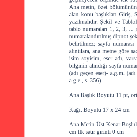
Ana metin, özet bölümünün h
alan konu başlıkları Giriş,
yazılmalıdır. Şekil ve Tablol
tablo numaraları 1, 2, 3, ...
numaralandırılmış dipnot şek
belirtilmez; sayfa numarası 
alıntılara, ana metne göre sa
isim soyisim, eser adı, vars
bilginin alındığı sayfa numar
(adı geçen eser)- a.g.m. (ad
a.g.e., s. 356).
Ana Başlık Boyutu 11 pt, ort
Kağıt Boyutu 17 x 24 cm
Ana Metin Üst Kenar Boşlu
cm İlk satır girinti 0 cm